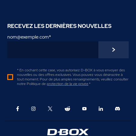
RECEVEZ LES DERNIÈRES NOUVELLES
nom@exemple.com
*
* En cochant cette case, vous autorisez D-BOX à vous envoyer des
nouvelles ou des offres exclusives. Vous pouvez vous désinscrire à
tout moment. Pour de plus amples renseignements, veuillez consulter
notre Politique de
protection de la vie privée
.
*