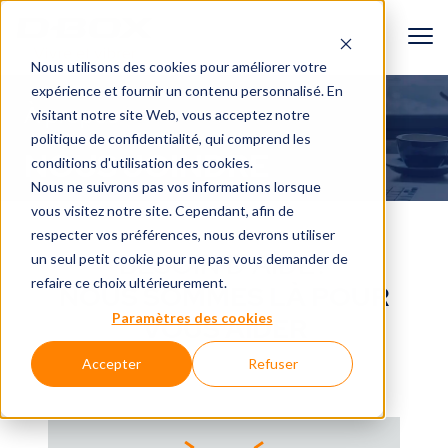
Nous utilisons des cookies pour améliorer votre
expérience et fournir un contenu personnalisé. En
À propos
visitant notre site Web, vous acceptez
notre
politique de confidentialité
, qui comprend les
NOUS JOINDRE
conditions d'utilisation des cookies.
Nous ne suivrons pas vos informations lorsque
vous visitez notre site. Cependant, afin de
respecter vos préférences, nous devrons utiliser
BESOIN D'AIDE?
un seul petit cookie pour ne pas vous demander de
refaire ce choix ultérieurement.
NOUS SOMMES LÀ POUR
Paramètres des cookies
VOUS AIDER
Accepter
Refuser