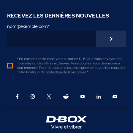
RECEVEZ LES DERNIÈRES NOUVELLES
nom@exemple.com
*
* En cochant cette case, vous autorisez D-BOX à vous envoyer des
nouvelles ou des offres exclusives. Vous pouvez vous désinscrire à
tout moment. Pour de plus amples renseignements, veuillez consulter
notre Politique de
protection de la vie privée
.
*