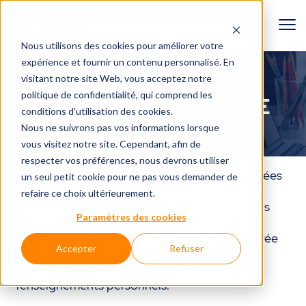
Nous utilisons des cookies pour améliorer votre
expérience et fournir un contenu personnalisé. En
POLITIQUE DE
visitant notre site Web, vous acceptez
notre
politique de confidentialité
, qui comprend les
PROTECTION DE LA VIE
conditions d'utilisation des cookies.
PRIVÉE
Nous ne suivrons pas vos informations lorsque
vous visitez notre site. Cependant, afin de
respecter vos préférences, nous devrons utiliser
Technologies D-BOX Inc. et ses sociétés affiliées
un seul petit cookie pour ne pas vous demander de
(« D-BOX », « nous », « notre » ou « nos »)
refaire ce choix ultérieurement.
s’engagent à protéger la confidentialité de vos
Paramètres des cookies
renseignements et à en assurer la sécurité. La
présente politique de protection de la vie privée
Accepter
Refuser
(la « Politique ») décrit la manière dont nous
recueillons, utilisons et divulguons vos
renseignements personnels.