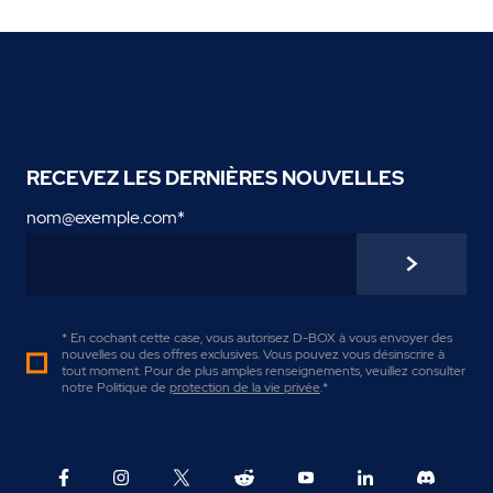
RECEVEZ LES DERNIÈRES NOUVELLES
nom@exemple.com
*
* En cochant cette case, vous autorisez D-BOX à vous envoyer des
nouvelles ou des offres exclusives. Vous pouvez vous désinscrire à
tout moment. Pour de plus amples renseignements, veuillez consulter
notre Politique de
protection de la vie privée
.
*