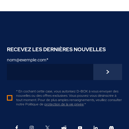
RECEVEZ LES DERNIÈRES NOUVELLES
nom@exemple.com
*
* En cochant cette case, vous autorisez D-BOX à vous envoyer des
nouvelles ou des offres exclusives. Vous pouvez vous désinscrire à
tout moment. Pour de plus amples renseignements, veuillez consulter
notre Politique de
protection de la vie privée
.
*