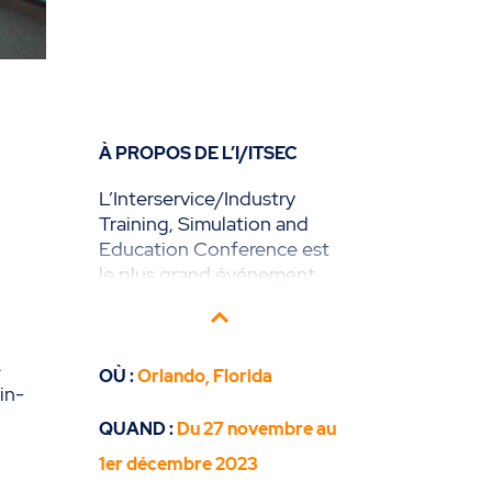
À PROPOS DE L’I/ITSEC
L’Interservice/Industry
Training, Simulation and
Education Conference est
le plus grand événement
mondial de modélisation,
de simulation et de
formation. Organisé par la
e
National Training and
OÙ :
Orlando, Florida
in-
Simulation association
(NTSA), l’I/ITSEC met en
QUAND :
Du 27 novembre au
lumière les programmes liés
1er décembre 2023
à la défense et à la