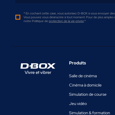
* En cochant cette case, vous autorisez D-BOX à vous envoyer des n
Vous pouvez vous désinscrire à tout moment. Pour de plus amples r
notre Politique de
protection de la vie privée
.
*
Produits
Salle de cinéma
Cinéma à domicile
Simulation de course
Jeu vidéo
Simulation & formation