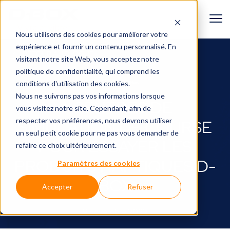
Nous utilisons des cookies pour améliorer votre
expérience et fournir un contenu personnalisé. En
RETOUR AU BLOGUE
visitant notre site Web, vous acceptez
notre
politique de confidentialité
, qui comprend les
Sur la piste🏎️
conditions d'utilisation des cookies.
Nous ne suivrons pas vos informations lorsque
4 CENTRES DE
vous visitez notre site. Cependant, afin de
respecter vos préférences, nous devrons utiliser
SIMULATION DE COURSE
un seul petit cookie pour ne pas vous demander de
POUR ESSAYER LES
refaire ce choix ultérieurement.
PRODUITS HAPTIQUES D-
Paramètres des cookies
BOX
Accepter
Refuser
9 novembre 2022