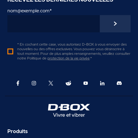
nom@exemple.com
*
* En cochant cette case, vous autorisez D-BOX à vous envoyer des
nouvelles ou des offres exclusives. Vous pouvez vous désinscrire à
tout moment. Pour de plus amples renseignements, veuillez consulter
notre Politique de
protection de la vie privée
.
*
Produits