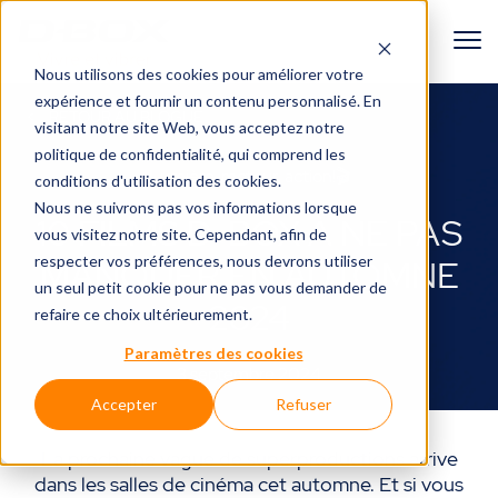
Nous utilisons des cookies pour améliorer votre
expérience et fournir un contenu personnalisé. En
RETOUR AU BLOGUE
visitant notre site Web, vous acceptez
notre
politique de confidentialité
, qui comprend les
Lumière, moteur, action!🎬
conditions d'utilisation des cookies.
Nous ne suivrons pas vos informations lorsque
10 FILMS D-BOX À NE PAS
vous visitez notre site. Cependant, afin de
respecter vos préférences, nous devrons utiliser
MANQUER EN AUTOMNE
un seul petit cookie pour ne pas vous demander de
2024
refaire ce choix ultérieurement.
Paramètres des cookies
3 septembre 2024
Accepter
Refuser
La prochaine vague de superproductions arrive
dans les salles de cinéma cet automne. Et si vous