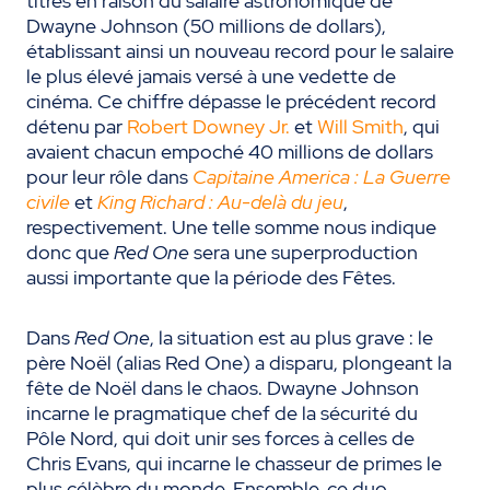
titres en raison du salaire astronomique de
Dwayne Johnson (50 millions de dollars),
établissant ainsi un nouveau record pour le salaire
le plus élevé jamais versé à une vedette de
cinéma. Ce chiffre dépasse le précédent record
détenu par
Robert Downey Jr.
et
Will Smith
, qui
avaient chacun empoché 40 millions de dollars
pour leur rôle dans
Capitaine America : La Guerre
civile
et
King Richard : Au-delà du jeu
,
respectivement. Une telle somme nous indique
donc que
Red One
sera une superproduction
aussi importante que la période des Fêtes.
Dans
Red One
, la situation est au plus grave : le
père Noël (alias Red One) a disparu, plongeant la
fête de Noël dans le chaos. Dwayne Johnson
incarne le pragmatique chef de la sécurité du
Pôle Nord, qui doit unir ses forces à celles de
Chris Evans, qui incarne le chasseur de primes le
plus célèbre du monde. Ensemble, ce duo