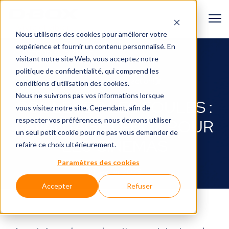
Nous utilisons des cookies pour améliorer votre
expérience et fournir un contenu personnalisé. En
RETOUR AU BLOGUE
visitant notre site Web, vous acceptez
notre
politique de confidentialité
, qui comprend les
Lumière, moteur, action!🎬
conditions d'utilisation des cookies.
Nous ne suivrons pas vos informations lorsque
SOULEVER LES FOULES :
vous visitez notre site. Cependant, afin de
respecter vos préférences, nous devrons utiliser
L’AVANTAGE D-BOX POUR
un seul petit cookie pour ne pas vous demander de
LES CINÉMAS
refaire ce choix ultérieurement.
Paramètres des cookies
21 février 2025
Accepter
Refuser