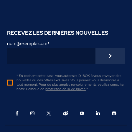
RECEVEZ LES DERNIÈRES NOUVELLES
nom@exemple.com
*
* En cochant cette case, vous autorisez D-BOX à vous envoyer des
nouvelles ou des offres exclusives. Vous pouvez vous désinscrire à
tout moment. Pour de plus amples renseignements, veuillez consulter
notre Politique de
protection de la vie privée
.
*